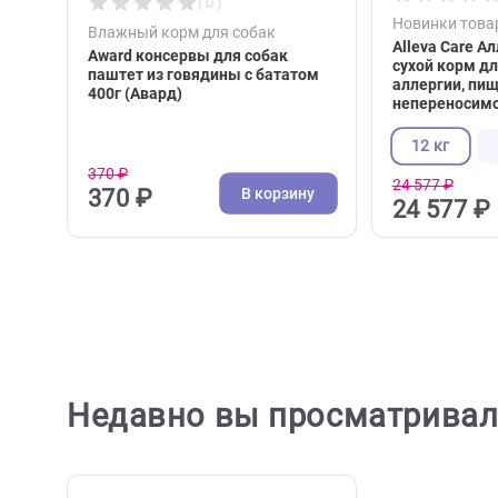
( 0 )
Новинк
Влажный корм для собак
Alleva 
Award консервы для собак
сухой к
паштет из говядины с бататом
аллерг
400г (Авард)
непере
12 к
370 ₽
24 577 
В корзину
370 ₽
24 5