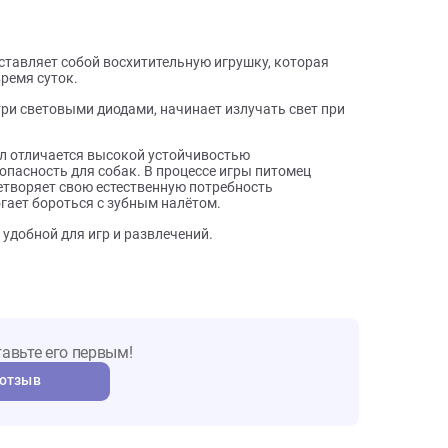
ы о товаре
wi представляет собой восхитительную игрушку, которая
ёмное время суток.
и внутри световыми диодами, начинает излучать свет при
ру.
материал отличается высокой устойчивостью
ую безопасность для собак. В процессе игры питомец
 удовлетворяет свою естественную потребность
ча помогает бороться с зубным налётом.
ает её удобной для игр и развлечений.