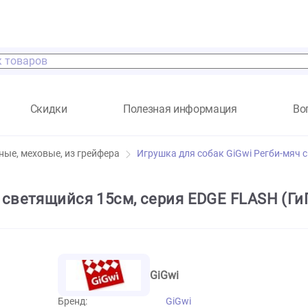
а
Скидки
Полезная информация
кстильные, меховые, из грейфера
Игрушка для собак GiGw
-мяч светящийся 15см, серия EDGE F
GiGwi