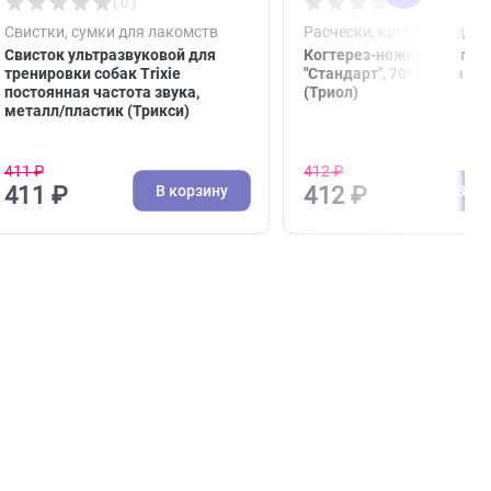
( 0 )
Свистки, сумки для лакомств
Расче
Свисток ультразвуковой для
Когт
 39-
тренировки собак Trixie
"Стан
синяя
постоянная частота звука,
(Трио
металл/пластик (Трикси)
411 ₽
412 ₽
зину
В корзину
411 ₽
412