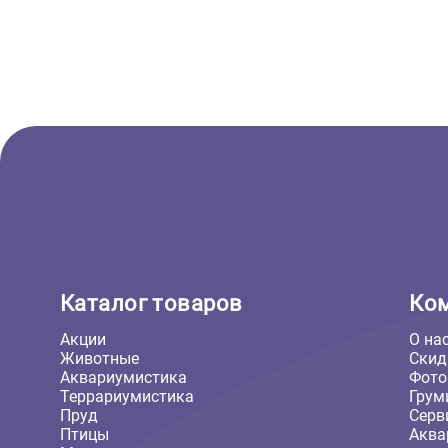
( 0 )
Текстильные, меховые, из грейфера
Игрушка для собак GiGwi Регби-
мяч светящийся 15см, серия
EDGE FLASH (ГиГви)
1 170 ₽
В корзину
1 170 ₽