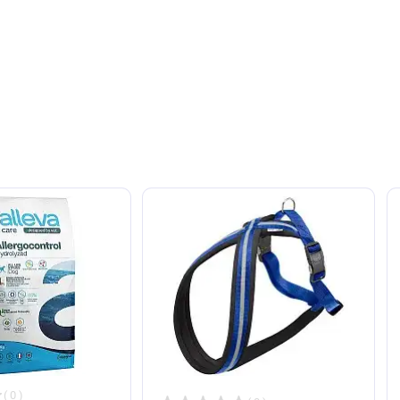
т. Оставьте его первым!
авить отзыв
ют