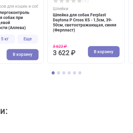
( 0 )
( 0 )
и товаров для кошек и собак
Шлейки
Care Аллергоконтроль
Шлейка для собак Ferplast
орм для собак при
Daytona P Cross XS - 1,5см,
ии, пищевой
50см, светоотражающая, 
носимости (Аллева)
(Ферпласт)
г
5 кг
Еще
3 622 ₽
₽
В кор
3 622 ₽
В корзину
77 ₽