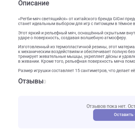
О товаре
Характеристики
Отзыв
Описание
«Регби-мяч светящийся» от китайского бренда GiG
станет идеальным выбором для игр с питомцем в т
Этот яркий и рельефный мяч, оснащённый скрытым
ударе о поверхность, создавая волшебную атмосфе
Изготовленный из термопластичной резины, этот 
к механическим воздействиям и обеспечивает полн
тренирует жевательные мышцы, укрепляет дёсны и
в жевании. Кроме того, рельефная поверхность мя
Размер игрушки составляет 15 сантиметров, что дел
Отзывы
0