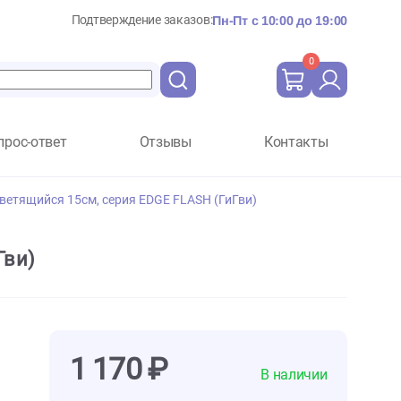
Подтверждение заказов:
Пн-Пт с 10:
Вопрос-ответ
Отзывы
Ко
i Регби-мяч светящийся 15см, серия EDGE FLASH (ГиГви)
LASH (ГиГви)