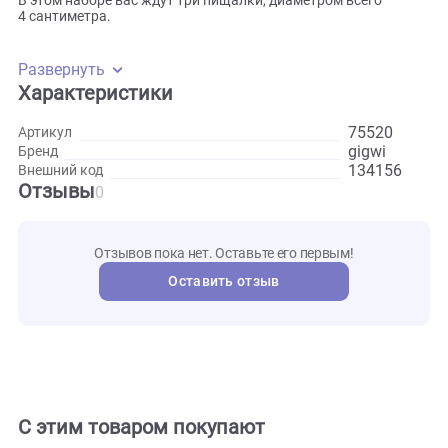
наполняя дом радостными звуками. Замените старую
пищалку на новую, и продолжайте наслаждаться
волшебными моментами вместе.
В этом наборе вас ждут три пищалки, диаметром всего
4 сантиметра.
Развернуть
Характеристики
75520
Артикул
gigwi
Бренд
134156
Внешний код
Отзывы
0
Отзывов пока нет. Оставьте его первым!
Оставить отзыв