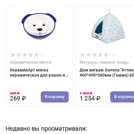
С этим товаром покупают
( 0 )
( 0 )
Керамические миски
Матрасы, лежаки, п
КерамикАрт миска
Дом вигвам Gamma "
керамическая для кошек и
400*400*360мм (Га
собак 180мл Мордочка
ВЫБОРА ЦВЕТА!!!