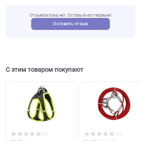
MKR000
Артикул
Mr.Kra
Бренд
108261
Внешний код
Отзывы
0
Отзывов пока нет. Оставьте его первым!
Оставить отзыв
С этим товаром покупают