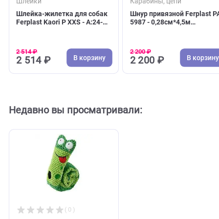
( 0 )
( 0 )
Шлейки
Карабины, цепи
Шлейка-жилетка для собак
Шнур привязной Ferp
Ferplast Kaori P XXS - A:24-
5987 - 0,28см*4,5м
28см - B:28-32см, черно-
(Ферпласт)
желтая (Ферпласт)
2 514 ₽
2 200 ₽
В корзину
В 
2 514 ₽
2 200 ₽
Недавно вы просматривали: