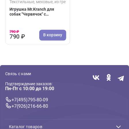
( 0 )
Текстильные, меховые, из грейфера
Игрушка Mr.Kranch для
собак "Червячок" с
карманами под лакомство
70 см зеленая
790 ₽
В корзину
790 ₽