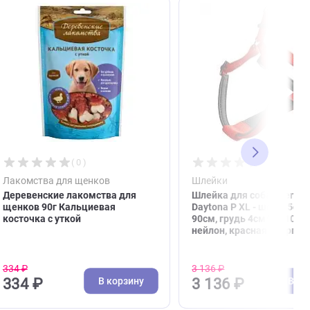
( 0 )
Лакомства для щенков
Шлей