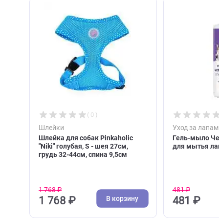
С этим товаром покупа
( 0 )
Шлейки
Уход з