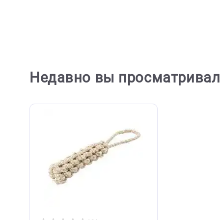
Шлейка для собак Pinkaholic
Гель-м
"Niki" голубая, S - шея 27см,
для мы
грудь 32-44см, спина 9,5см
1 768 ₽
481 ₽
В корзину
1 768 ₽
481 
Недавно вы просматри