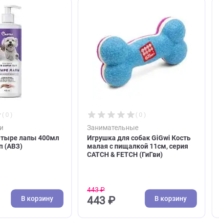
ют
( 0 )
( 0 )
а лапами
Занимательные