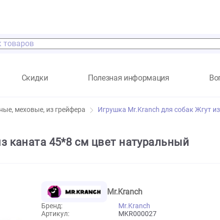
а
Скидки
Полезная информация
кстильные, меховые, из грейфера
Игрушка Mr.Kranch для 
гут из каната 45*8 см цвет натураль
Mr.Kranch