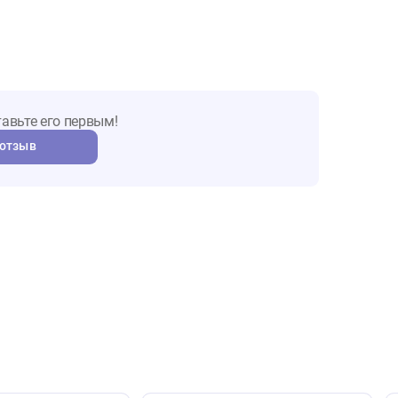
ы о товаре
т. Оставьте его первым!
авить отзыв