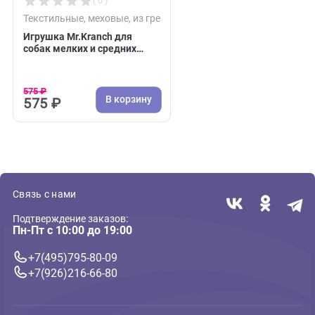
( 0 )
Текстильные, меховые, из грейфера
Игрушка Mr.Kranch для
собак мелких и средних
пород Звездочка с канатом
и пищалкой 26х16х5см,
фиолетовая
575 ₽
В корзину
575 ₽