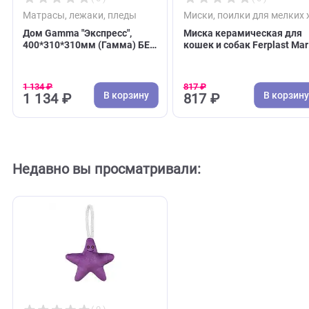
( 0 )
( 0 )
Матрасы, лежаки, пледы
Миски, поилки для 
Дом Gamma "Экспресс",
Миска керамическа
400*310*310мм (Гамма) БЕЗ
кошек и собак Ferpl
ВЫБОРА ЦВЕТА!!!
0,35л - цветная - d 1
3,9см (Ферпласт)
1 134 ₽
817 ₽
В корзину
В 
1 134 ₽
817 ₽
Недавно вы просматривали: