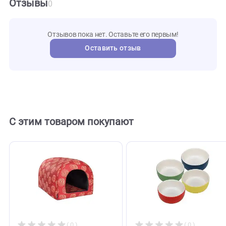
MKR80
Артикул
Mr.Kra
Бренд
108261
Внешний код
Отзывы
0
Отзывов пока нет. Оставьте его первым!
Оставить отзыв
С этим товаром покупают