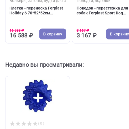
( 0 )
( 0 )
Вольеры, загоны, будки для собак
Поводки, водилки
Клетка - переноска Ferplast
Поводок - перестеж
Holiday 6 70*52*52см
собак Ferplast Sport
(Ферпласт)
Matic - 2см*200см, н
голубой (Ферпласт)
16 588 ₽
3 167 ₽
В корзину
В 
16 588 ₽
3 167 ₽
Недавно вы просматривали: