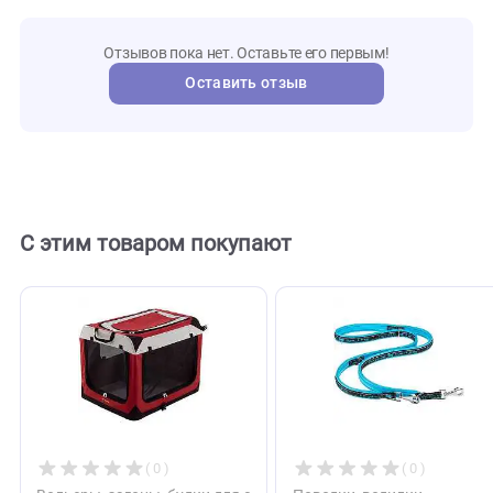
MKR000
Артикул
Mr.Kra
Бренд
108261
Внешний код
Отзывы
0
Отзывов пока нет. Оставьте его первым!
Оставить отзыв
С этим товаром покупают