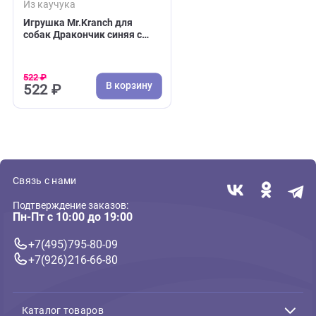
( 0 )
Из каучука
Игрушка Mr.Kranch для
собак Дракончик синяя с
ароматом курицы
522 ₽
В корзину
522 ₽