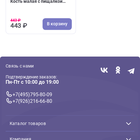
( 0 )
Занимательные
Игрушка для собак GiGwi
Кость малая с пищалкой
11см, серия CATCH & FETCH
(ГиГви)
443 ₽
В корзину
443 ₽