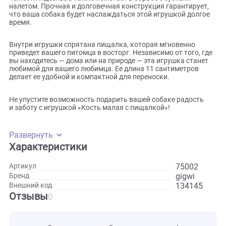
Эта очаровательная косточка изготовлена из прочной,
ворсистой резины, которая не содержит токсичных вещес
Благодаря этому, жевание такой игрушки не только
безопасно для вашего питомца, но и помогает укрепить е
челюсти и десны, а также помогает в борьбе с зубным
налетом. Прочная и долговечная конструкция гарантируе
что ваша собака будет наслаждаться этой игрушкой долг
время.
Внутри игрушки спрятана пищалка, которая мгновенно
приведет вашего питомца в восторг. Независимо от того, 
вы находитесь — дома или на природе — эта игрушка стан
любимой для вашего любимца. Ее длина 11 сантиметров
делает ее удобной и компактной для переноски.
Не упустите возможность подарить вашей собаке радост
и заботу с игрушкой «Кость малая с пищалкой»!
Развернуть
Характеристики