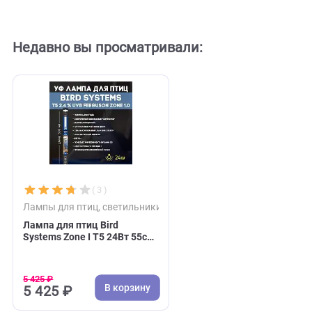
( 0 )
( 0 )
Лампы для птиц, светильники
Лампы для птиц, св
Светильник для птиц Bird
Светильник для птиц
Systems Eco Zone Unit Т5 -
Systems Eco Zone Uni
24Вт, 55см (Бирд Системс)
54Вт, 115см (Бирд С
11 850 ₽
14 850 ₽
В корзину
В 
11 850 ₽
14 850 ₽
Недавно вы просматривали: