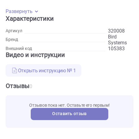
Благодаря сбалансированному ультрафиолетовому спект
в организме вырабатывается достаточное количество
холекальциферола (витамина D3), улучшается качество п
предотвращаются заболевания костей и облегчается лин
Лампа подлежит замене через 10-12 месяцев использован
Развернуть
Характеристики
320008
Артикул
Bird
Бренд
System
105383
Внешний код
Видео и инструкции
Открыть инструкцию № 1
Отзывы
0