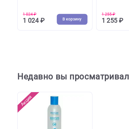
( 0 )
Ножницы, колтунорезы, фурминаторы, расчески
Расческ
Ножницы Ferplast Gro 5997,
Колтун
12,4*6,9*8см, для стрижки
Ferplas
животных (Ферпласт)
красны
1 024 ₽
1 255 ₽
В корзину
1 024 ₽
1 25