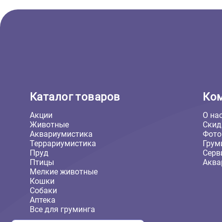
Дерматология, ранозаживляющие
Шампунь Антигрибковый 10% с
кетоконазолом и
пироктоноламинам 250мл
(Пчелодар)
1 286 ₽
В корзину
1 029 ₽