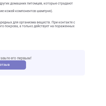
 флаконам объемом 250мл. На этикетке каждого
особом применения.
вым свойством, благодаря уникальному составу.
ойством и снижает рост и уничтожает одноклеточные
так же других домашних питомцев, которые страдают
неприятие кожей компонентов шампуня).
ругих вредных для организма веществ. При контакте с
 кожного покрова, а только действует на пораженных
т. Оставьте его первым!