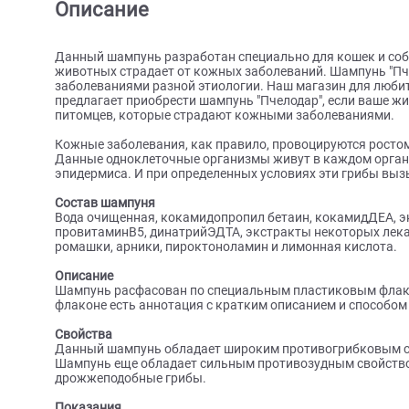
О товаре
Характеристики
Отзыв
Описание
Данный шампунь разработан специально для кошек 
животных страдает от кожных заболеваний. Шампу
заболеваниями разной этиологии. Наш магазин для
предлагает приобрести шампунь "Пчелодар", если 
питомцев, которые страдают кожными заболевани
Кожные заболевания, как правило, провоцируются
Данные одноклеточные организмы живут в каждом о
эпидермиса. И при определенных условиях эти гр
Состав шампуня
Вода очищенная, кокамидопропил бетаин, кокамид
провитаминВ5, динатрийЭДТА, экстракты некоторых
ромашки, арники, пироктоноламин и лимонная кис
Описание