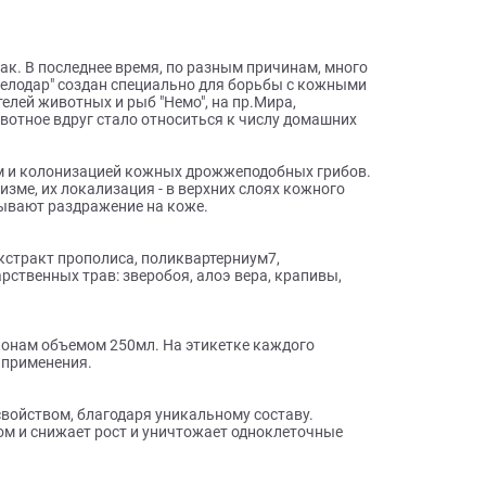
ы о товаре
и собак. В последнее время, по разным причинам, много
нь "Пчелодар" создан специально для борьбы с кожными
 любителей животных и рыб "Немо", на пр.Мира,
ваше животное вдруг стало относиться к числу домашних
ями.
 ростом и колонизацией кожных дрожжеподобных грибов.
рганизме, их локализация - в верхних слоях кожного
ибы вызывают раздражение на коже.
ДЕА, экстракт прополиса, поликвартерниум7,
 лекарственных трав: зверобоя, алоэ вера, крапивы,
лота.