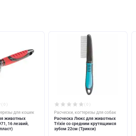
авить отзыв
ют