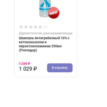
Недавно вы просматри
Акция
( 0 )