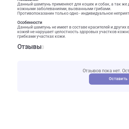
Шампунь расфасован по специальным пластиковым
флаконе есть аннотация с кратким описанием и сп
Свойства
Данный шампунь обладает широким противогрибко
Шампунь еще обладает сильным противозудным св
дрожжеподобные грибы.
Показания
Данный шампунь применяют для кошек и собак, а 
кожными заболеваниями, вызванными грибами.
Противопоказанин только одно - индивидуальное 
Особенности
Данный шампунь не имеет в составе красителей и д
кожей не нарушает целостность здоровых участков
грибками участках кожи.
Отзывы
0
Отзывов пока не