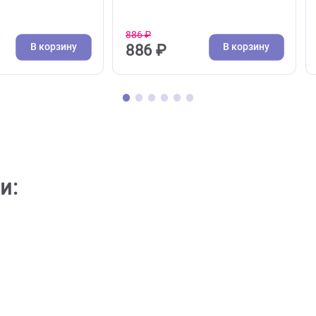
( 0 )
( 0 )
и, когтерезы для кошек
Расчески, когтерезы для с
орез для животных
Расческа Люкс для живот
t Gro 5971, 16 лезвий,
Trixie со средним крутящ
й (Ферпласт)
зубом 22см (Трикси)
886 ₽
В корзину
В кор
5 ₽
886 ₽