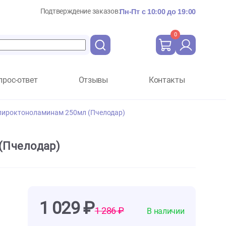
Подтверждение заказов:
Пн-Пт с 10:
Вопрос-ответ
Отзывы
Ко
коназолом и пироктоноламинам 250мл (Пчелодар)
 250мл (Пчелодар)