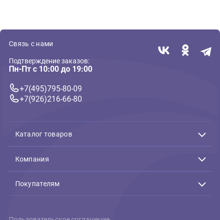
Террариумы и комплекты для водных черепах
Черепашатник с дренажной
системой Nomoy Pet Bottom
drainage turtle tank S
40*22*20см (Ново Пет)
5 486 ₽
В корзину
5 486 ₽
Связь с нами
Подтверждение заказов:
Пн-Пт с 10:00 до 19:00
+7(495)795-80-09
+7(926)216-66-80