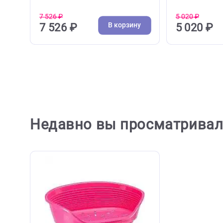
( 0 )
Матрасы, лежаки, пледы
Матрас
Подушка Ferplast Sofa 10 для
Подушка
лежака Sietsta Delux 10 для
лежака 
собак - 96*71*32см Города
73*55*2
(Ферпласт)
7 526 ₽
5 020 ₽
В корзину
7 526 ₽
5 02