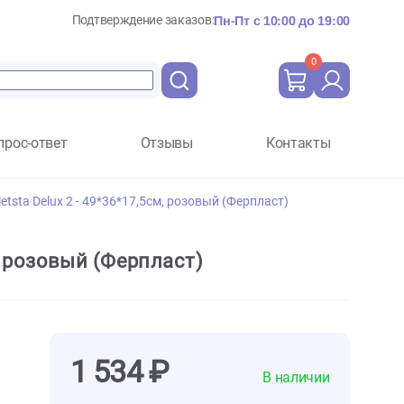
Подтверждение заказов:
Пн-Пт с 10:
Вопрос-ответ
Отзывы
Ко
к Ferplast Sietsta Delux 2 - 49*36*17,5см, розовый (Ферпласт
36*17,5см, розовый (Ферпласт)