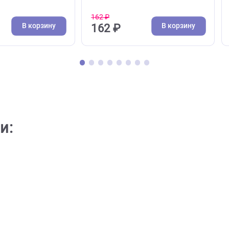
( 0 )
( 0 )
ы, лежаки, пледы
Сизаль
 Ferplast Sofa 6 для
Игрушка для кошек из сиз
Sietsta Delux 6 -
Triol "Гантель", 115мм (Три
7см, серая (Ферпласт)
162 ₽
В корзину
В кор
0 ₽
162 ₽