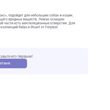
ы о товаре
а Делюкс», подойдет для небольших собак и кошек.
выделяющего вредных веществ. Лежак оснащен
В нижней части есть вентиляционные отверстия. Для
 из коллекций Relax и Stuart от Ferplast.
т. Оставьте его первым!
авить отзыв