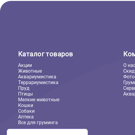
(Ферпласт)
1 534 ₽
В корзину
1 534 ₽