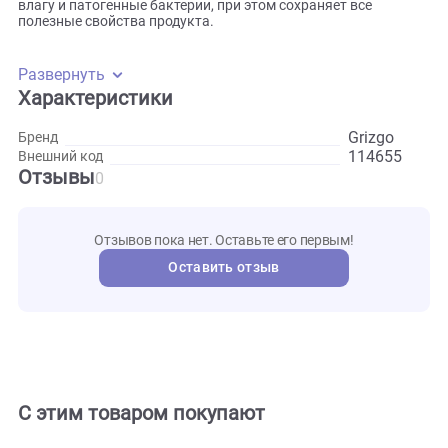
Уши кролика Grizgo состоят из хрящевой ткани, поэтому
богаты белком и коллагеном и почти не содержат жира,
поэтому могут быть рекомендованы собакам с лишним
весом, а также собакам с пищевой аллергией. Уши проход
бережную инфракрасную сушку, которая полностью удал
влагу и патогенные бактерии, при этом сохраняет все
полезные свойства продукта.
Развернуть
Характеристики
Grizgo
Бренд
114655
Внешний код
Отзывы
0
Отзывов пока нет. Оставьте его первым!
Оставить отзыв