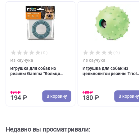
С этим товаром покупают
( 0 )
( 0 )
Из каучука
Из каучука
Игрушка для собак из
Игрушка для собак 
резины Gamma "Кольцо
цельнолитой резины
резное большое", 130мм
"Мяч с колокольчико