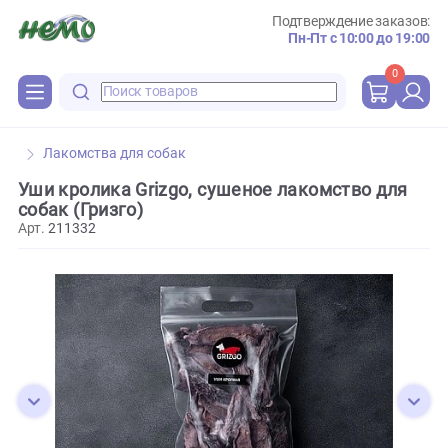
Подтверждение зака
Пн-Пт с 10:00 до 
0
Лакомства для собак
Уши кролика Grizgo, сушеное лакомство дл
собак (Гризго)
Арт.
211332