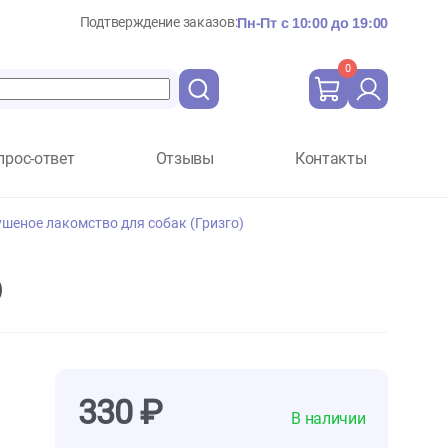
Подтверждение заказов:
Пн-Пт с 10:
Вопрос-ответ
Отзывы
Ко
izgo, 100г сушеное лакомство для собак (Гризго)
(Гризго)