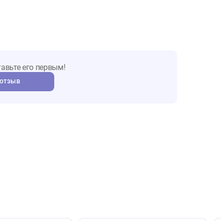
ы о товаре
т. Оставьте его первым!
авить отзыв