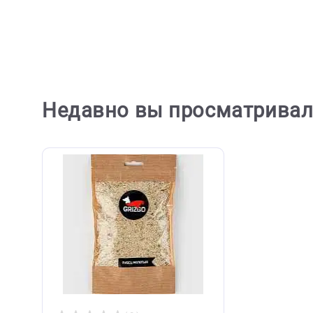
Royal C
Намордник Gamma нейлоновый
Корм с
2XL, 400*65*110мм (Гамма)
породы
3кг
225 ₽
3 616 ₽
В корзину
225 ₽
3 61
Недавно вы просматри