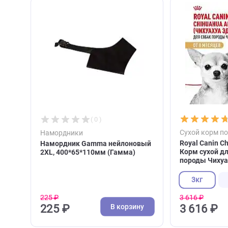
С этим товаром покупа
( 0 )
Сухой 
Намордники