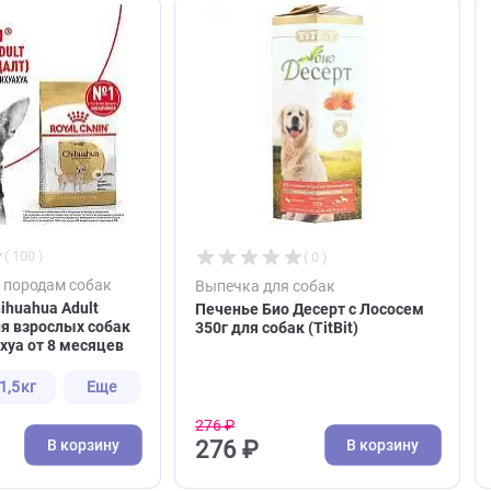
ют
( 100 )
( 0 )
корм по породам собак
Выпечка для собак