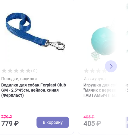
( 0 )
Поводки, водилки
Из к