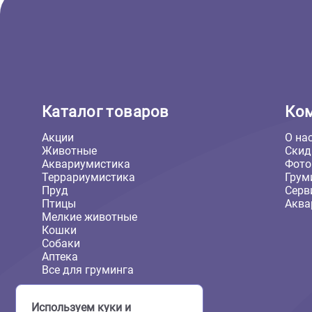
Orange Шампунь для слабой
выпадающей шерсти
500мл
3,25л
Еще
1 590 ₽
В корзину
1 590 ₽