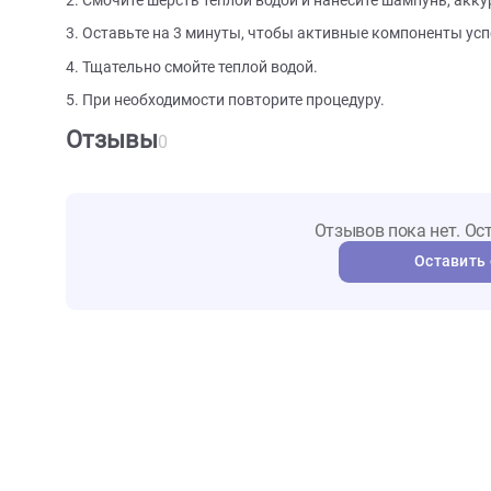
как это необходимо.
Как использовать?
Для максимального эффекта следуйте простым ша
1. Разбавьте шампунь водой в соотношении 1:3 для
2. Смочите шерсть теплой водой и нанесите шампун
3. Оставьте на 3 минуты, чтобы активные компоне
4. Тщательно смойте теплой водой.
5. При необходимости повторите процедуру.
Отзывы
0
Отзывов пока не
Ост