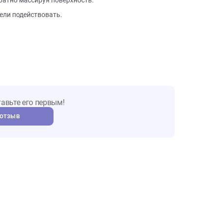
гам:
 оптимального результата.
ь, аккуратно массируя поверхность.
нты успели подействовать.
т. Оставьте его первым!
авить отзыв