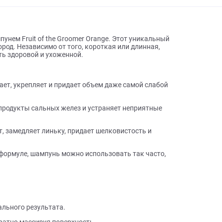
ы о товаре
d с шампунем Fruit of the Groomer Orange. Этот уникальный
всех пород. Независимо от того, короткая или длинная,
ыглядеть здоровой и ухоженной.
о очищает, укрепляет и придает объем даже самой слабой
даляет продукты сальных желез и устраняет неприятные
крепляет, замедляет линьку, придает шелковистость и
 мягкой формуле, шампунь можно использовать так часто,