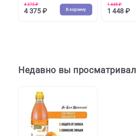
( 0 )
Ножницы, колтунорезы, фурминаторы, расчески
Шампун
Фурминатор FURminator M для
Iv San 
средних собак с длинной
Шампун
шерстью
шерсть
4 375 ₽
1 448 ₽
В корзину
4 375 ₽
1 44