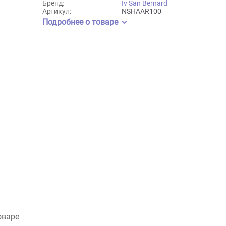
100мл
1л
3,25л
500мл
Бренд:
Iv San Bernard
Артикул:
NSHAAR100
Подробнее о товаре