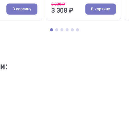
( 0 )
( 0 )
и профессиональные для собак и кошек
Шампуни профессиональны
Bernar DO IT YOURSELF
Bio-Groom Groom'n Fresh
ь для животных с белой
шампунь дезодорирующий
ю 300 мл
сульфатов 355 мл (Био-Гр
3 308 ₽
В корзину
В кор
8 ₽
3 308 ₽