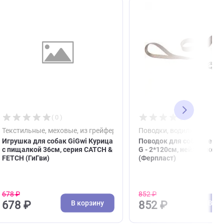
( 0 )
собак
Текстильные, меховые, из грейфера
Пово