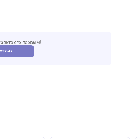
ы о товаре
т. Оставьте его первым!
авить отзыв