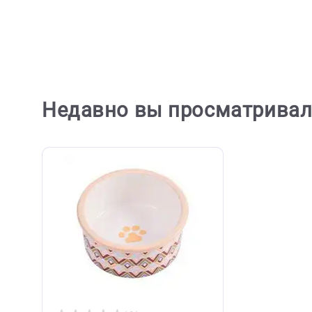
Поилка-фонтан Ferplast Vega с
Миска 
моторчиком и фильтром, для
животны
кошек и собак 2л,
пластик
23,1*29,7*16,2см (Ферпласт)
зелена
7 198 ₽
972 ₽
В корзину
7 198 ₽
972 
Недавно вы просматри