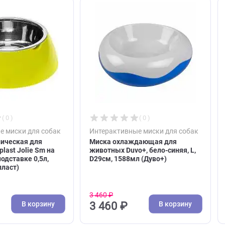
ют
( 0 )
( 0 )
ические миски для собак
Интерактивные миски для 