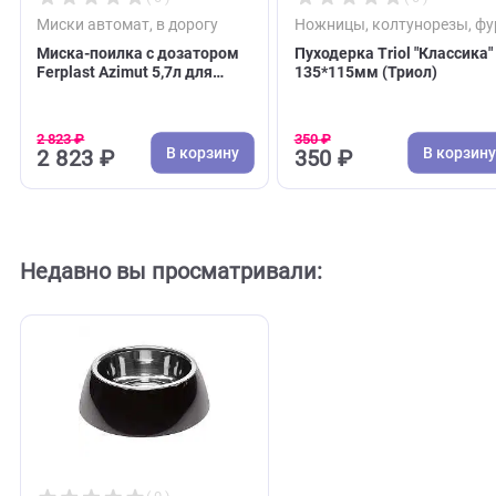
( 0 )
( 0 )
Миски автомат, в дорогу
Ножницы, колтуноре
Миска-поилка с дозатором
Пуходерка Triol "Кла
Ferplast Azimut 5,7л для
135*115мм (Триол)
воды и корма 23*41*37,5см
(Ферпласт)
2 823 ₽
350 ₽
В корзину
В 
2 823 ₽
350 ₽
Недавно вы просматривали: