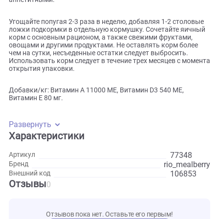
белком с самой высокой усваиваемостью и полным набо
всех необходимых аминокислот. Хрустящая текстура
запеченных крокетов, очень понравится пернатому питом
а натуральные красители вроде спирулины, куркумы и чи
сделают гранулы еще более привлекательными и
аппетитными.
Угощайте попугая 2-3 раза в неделю, добавляя 1-2 столов
ложки подкормки в отдельную кормушку. Сочетайте яич
корм с основным рационом, а также свежими фруктами,
овощами и другими продуктами. Не оставлять корм боле
чем на сутки, несъеденные остатки следует выбросить.
Использовать корм следует в течение трех месяцев с мом
открытия упаковки.
Добавки/кг: Витамин A 11000 МЕ, Витамин D3 540 МЕ,
Витамин E 80 мг.
Развернуть
Характеристики