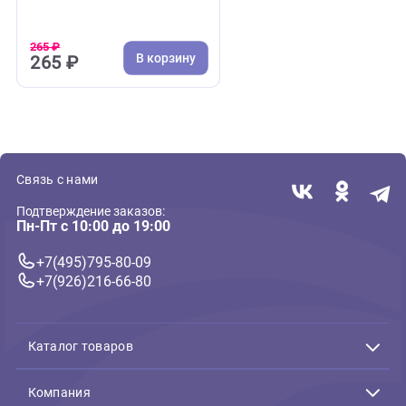
( 0 )
Дополнительный корм для птиц, подкормки
Корм яичный Rio для
Средних, крупных попугаев
250г (Рио)
265 ₽
В корзину
265 ₽