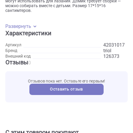
окрашенного безопасными красками. Конструкция вклю
два этажа — нижний ярус представляет собой небольшое
убежище с маленьким металлическим колокольчиком. Н
верхний этаж ведет пластиковая лестница. Сбоку
расположены разноцветные точки опоры, которые пито
могут использовать для лазания. Домик требует сборки 
можно собирать вместе с детьми. Размер 17*15*16
сантимтеров.
Развернуть
Характеристики
420310
Артикул
triol
Бренд
126373
Внешний код
Отзывы
0
Отзывов пока нет. Оставьте его первым!
Оставить отзыв