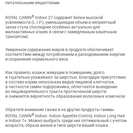
Взрослые кошки, постоянно содержащиеся в помещении,
менее активны по сравнению с животными, имеющими
доступ на улицу. Вот почему для их здоровья так важен
полноценный сбалансированный рацион, богатый ценны
питательными веществами.
®
ROYAL CANIN
Indoor 27 содержит белки высокой
усвояемости (L.I.P.), уменьшающие объем и неприятный
запах стула (последнее особенно актуально для
малоактивных кошек в связи с замедленным кишечным
транзитом).
Умеренное содержание жиров в продукте обеспечивает
соответствие между потреблением и расходованием энер
и сохранение нормального веса.
Как правило, кошки, живущие в помещении, долго
и тщательно ухаживают за шерстью. Благодаря присутст
в составе корма нескольких видов пищевой клетчатки,
в частности семян подорожника, облегчается выведение
из пищеварительного тракта проглоченной шерсти