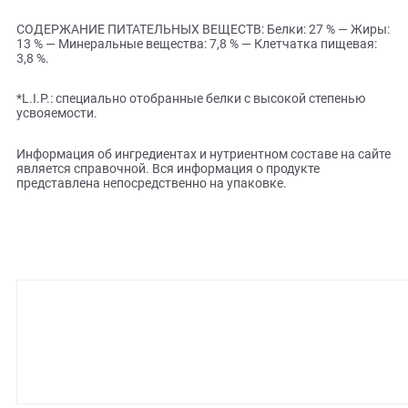
животного происхождения (птица), изолят растительных
белков*, мука из зерновых культур, животные жиры,
растительная клетчатка, гидролизат белков животного
происхождения (вкусоароматические добавки),
минеральные вещества, соевое масло, дрожжи и побочн
продукты брожения, рыбий жир, фруктоолигосахариды,
оболочки и семена подорожника (0,5 %).
ДОБАВКИ (в 1 кг): Питательные добавки: Витамин A:
13500 ME, Витамин D3: 700 ME, Железо: 40 мг, Йод: 4 мг, Ме
12 мг, Марганец: 51 мг, Цинк: 154 мг, Ceлeн: 0,08 мг —
Технологические добавки: Клиноптилолит осадочного
происхождения: 10 г — Консерванты — Антиокислители.
СОДЕРЖАНИЕ ПИТАТЕЛЬНЫХ ВЕЩЕСТВ: Белки: 27 % — Ж
13 % — Минеральные вещества: 7,8 % — Клетчатка пищева
3,8 %.
*L.I.P.: специально отобранные белки с высокой степенью
усвояемости.
Информация об ингредиентах и нутриентном составе на с