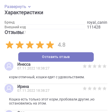
является справочной. Вся информация о продукте
представлена непосредственно на упаковке.
Развернуть
Характеристики
royal_c
Бренд
111428
Внешний код
Отзывы
7