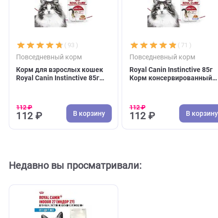
из миски.
Катерина
07.11.2022 18:38:27
Отсутствие характерного для корма запаха. У питомца
почти исчез запах изо рта
С этим товаром покупают