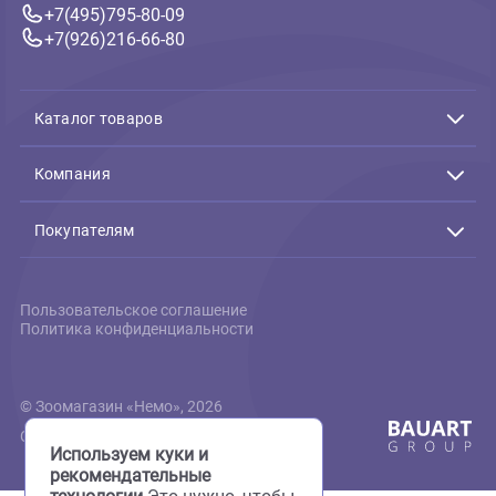
( 94 )
Для взрослых кошек
Royal Canin Indoor 27 Корм
сухой сбалансированный
для взрослых кошек,
4кг
400г
Еще
живущих в помещении
4 630 ₽
В корзину
4 630 ₽
Связь с нами