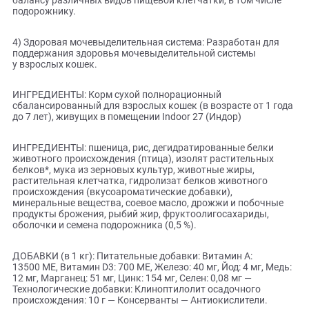
2) Умеренное содержание энергии: Умеренное содержание
жиров, рассчитанное на малоподвижный образ жизни
проживающих в помещении кошек, способствует
поддержанию идеального веса.
3) Выведение волосяных комочков: Помогает стимулиро
выведение проглоченной шерсти благодаря балансу
различных видов пищевой клетчатки, в том числе
®
подорожнику. Indoor 27
помогает стимулировать кишеч
транзит и выведение проглоченной шерсти благодаря
балансу различных видов пищевой клетчатки, в том числ
подорожнику.
4) Здоровая мочевыделительная система: Разработан дл
поддержания здоровья мочевыделительной системы
у взрослых кошек.
ИНГРЕДИЕНТЫ: Корм сухой полнорационный
сбалансированный для взрослых кошек (в возрасте от 1 
до 7 лет), живущих в помещении Indoor 27 (Индор)
ИНГРЕДИЕНТЫ: пшеница, рис, дегидратированные белки