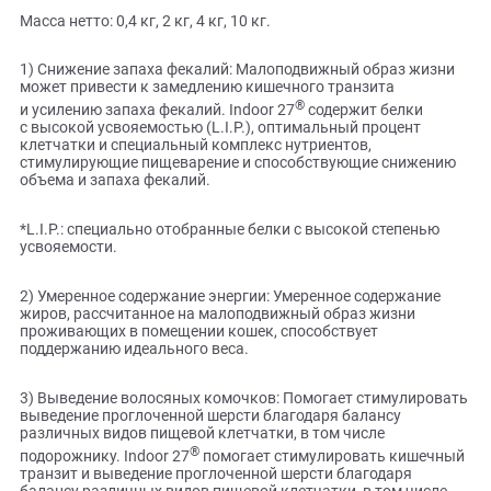
и снижается вероятность образования волосяных комочк
Обратите внимание также и на другие продукты гаммы
®
ROYAL CANIN
Indoor: Indoor Appetite Control, Indoor Long H
и Indoor 7+. Можно выбрать среди них оптимальный с уч
возраста, образа жизни и типа шерсти вашей кошки.
Масса нетто: 0,4 кг, 2 кг, 4 кг, 10 кг.
1) Снижение запаха фекалий: Малоподвижный образ жиз
может привести к замедлению кишечного транзита
®
и усилению запаха фекалий. Indoor 27
содержит белки
с высокой усвояемостью (L.I.P.), оптимальный процент
клетчатки и специальный комплекс нутриентов,
стимулирующие пищеварение и способствующие снижен
объема и запаха фекалий.
*L.I.P.: специально отобранные белки с высокой степенью
усвояемости.