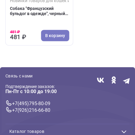
( 0 )
Новинки товаров для кошек и собак
Собака "Французский
бульдог в одежде", черный,
6см Klima фигурка, из
фарфора
481 ₽
В корзину
481 ₽
Связь с нами