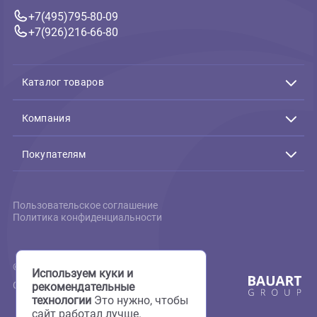
527 ₽
В корзину
527 ₽
Связь с нами
Подтверждение заказов:
Пн-Пт с 10:00 до 19:00
+7(495)795-80-09
+7(926)216-66-80
Каталог товаров
Акции
Животные
Компания