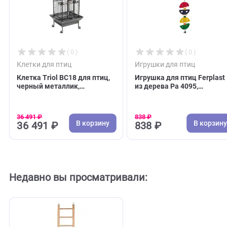
С этим товаром покупают
( 0 )
( 0 )
Клетки для птиц
Игрушки для птиц
Клетка Triol BC18 для птиц,
Игрушка для птиц Fe
черный металлик,
из дерева Pa 4095,
830*770*1720мм (Триол)
7,2*1,5*43см (Ферпл
36 491 ₽
838 ₽
В корзину
В 
36 491 ₽
838 ₽