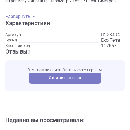
Декорация изготовлена из пищевого пластика, который
выглядит реалистично и не выделяет токсических вещест
Подходит для установки, как в тропический, так
и в пустынный террариум. Внутри яйца полые и имеют
отверстия, в которые могут легко пролазить небольшие
оп размеру животные. Параметры 15*12*11 сантиметров.
Развернуть
Характеристики
H2284
Артикул
Exo Ter
Бренд
117657
Внешний код
Отзывы
0
Отзывов пока нет. Оставьте его первым!
Оставить отзыв