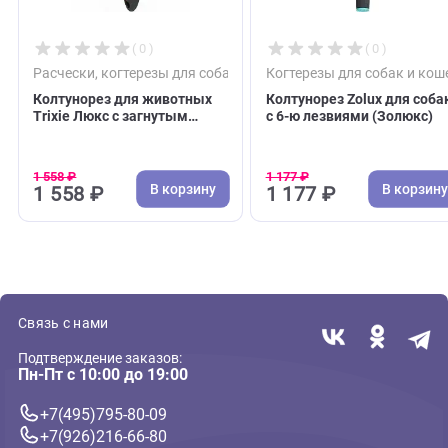
( 0 )
( 0 )
Расчески, когтерезы для собак
Когтерезы для собак
Колтунорез для животных
Колтунорез Zolux дл
Trixie Люкс с загнутым
с 6-ю лезвиями (Зо
зубом 18*7см (Трикси)
1 558 ₽
1 177 ₽
В корзину
В 
1 558 ₽
1 177 ₽