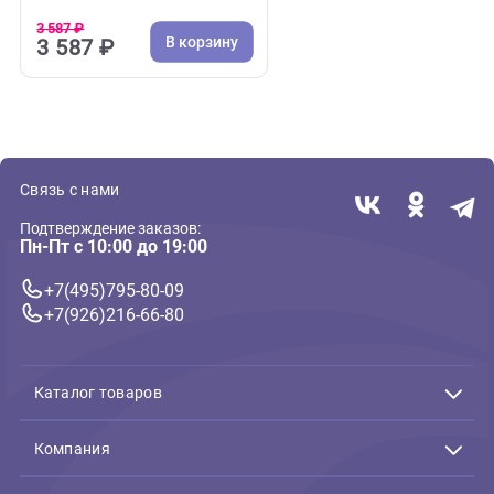
( 0 )
Средства для ухода профессиональные для собак и ко
Bio-Groom Pro White Smooth
пудра мягкая для груминга
178 мл (Био-Грум)
3 587 ₽
В корзину
3 587 ₽
Связь с нами