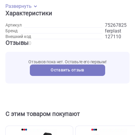
и температуры. Металлическая пряжка надежно
фиксируется — на ремне есть четыре отверстия, поэтому
вы легко подгоните длину ошейника под вашего питомца.
Есть кольцо из металла, для пристегивания к поводку.
Развернуть
Характеристики
752678
Артикул
ferplast
Бренд
127110
Внешний код
Отзывы
0
Отзывов пока нет. Оставьте его первым!
Оставить отзыв