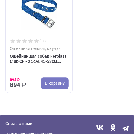
В корзину
В 
519 ₽
859 ₽
Недавно вы просматривали:
( 0 )
Ошейники нейлон, каучук
Ошейник для собак Ferplast
Club CF - 2,5см, 45-53см,
нейлон, синий (Ферпласт)