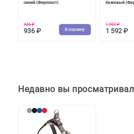
( 0 )
Ошейники нейлон, каучук
Поводк
Ошейник для собак Ferplast
Поводок
Cricket C 2*35-50см, нейлон,
Cricket
синий (Ферпласт)
бежевы
936 ₽
1 592 ₽
В корзину
936 ₽
1 59