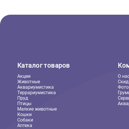
Шлейка для собак Ferplast
Cricket P S - 39-52см*15мм,
коричневая (Ферпласт)
1 315 ₽
В корзину
1 315 ₽