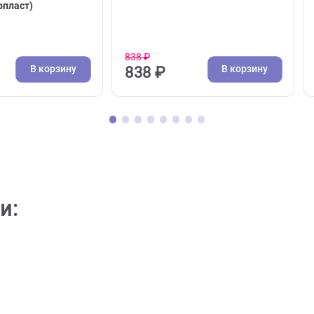
( 0 )
( 0 )
и, водилки
Текстильные, меховые, из 
 для собак Ferplast
Игрушка для собак Triol
 Matic G 2*120см, нейлон,
"Веревка, 2 узла", 500мм (
й (Ферпласт)
838 ₽
В корзину
В кор
2 ₽
838 ₽