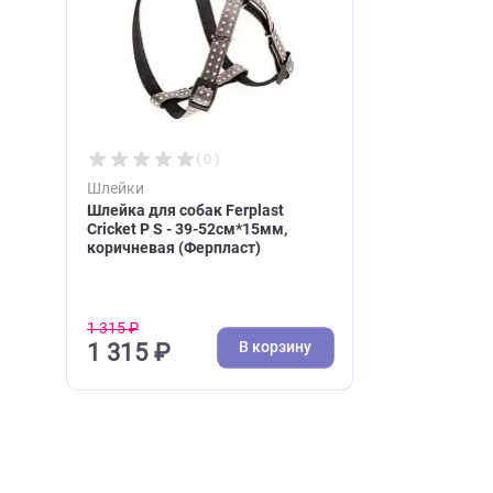
Недавно вы просматри
( 0 )
Шлейки