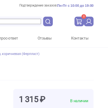
Подтверждение заказов:
Пн-Пт с 10:
Вопрос-ответ
Отзывы
Ко
 - 39-52см*15мм, коричневая (Ферпласт)
Ферпласт)