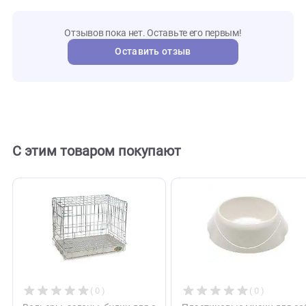
MKR000
Артикул
Mr.Kra
Бренд
108261
Внешний код
Отзывы
0
Отзывов пока нет. Оставьте его первым!
Оставить отзыв
С этим товаром покупают