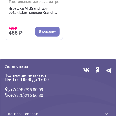
( 0 )
Текстильные, меховые, из грейфера
Игрушка Mr.Kranch для
собак Шампанское Kranch
Clicqout с пищалкой
455 ₽
В корзину
455 ₽