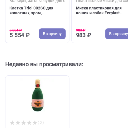
( 0 )
( 0 )
Вольеры, загоны, будки для собак
Пластиковые миски 
Клетка Triol 002SC для
Миска пластиковая 
животных, хром,
кошек и собак Ferpl
610*455*520мм (Триол)
Magnus 1 - 1,2л,
24*25,5*8,5см (Ферп
5 554 ₽
983 ₽
В корзину
В 
5 554 ₽
983 ₽
Недавно вы просматривали: